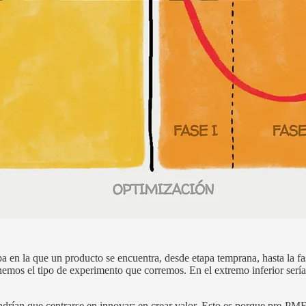
 en la que un producto se encuentra, desde etapa temprana, hasta la fase
enemos el tipo de experimento que corremos. En el extremo inferior serí
ndrían que centrarse en innovar; en crear valor. Esto es porque pre-PM