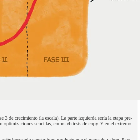
 3 de crecimiento (la escala). La parte izquierda sería la etapa pre-
an optimizaciones sencillas, como a/b tests de copy. Y en el extremo
F estás buscando construir un producto que el mercado valore. Para