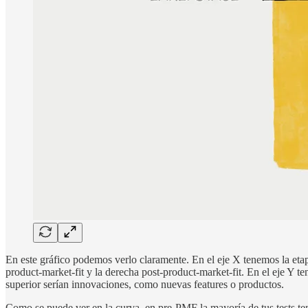
En este gráfico podemos verlo claramente. En el eje X tenemos la etapa
product-market-fit y la derecha post-product-market-fit. En el eje Y t
superior serían innovaciones, como nuevas features o productos.
Como se puede ver en la curva, en pre-PMF la mayoría de tus tests te