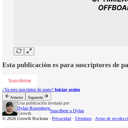
Esta publicación es para suscriptores de p
Suscribirse
¿Ya eres suscriptor de pago?
Iniciar sesión
Anterior
Siguiente
Una publicación invitada por
Dylan Rosemberg
Suscríbete a Dylan
Growth
© 2026 Growth Rockstar
·
Privacidad
∙
Términos
∙
Aviso de recolecc