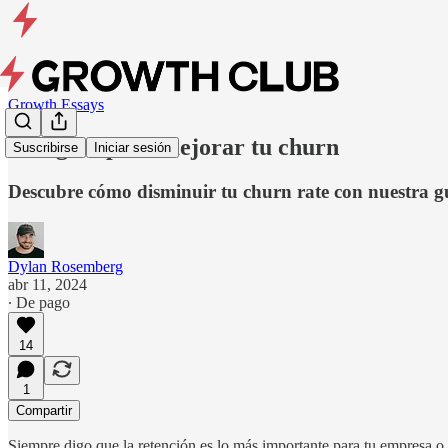
Growth Essays
Una guía para mejorar tu churn
Suscribirse
Iniciar sesión
Descubre cómo disminuir tu churn rate con nuestra guí
Dylan Rosemberg
abr 11, 2024
∙ De pago
14
1
Compartir
Siempre digo que la retención es lo más importante para tu empresa o 