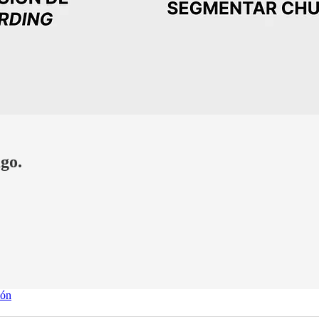
ago.
ión