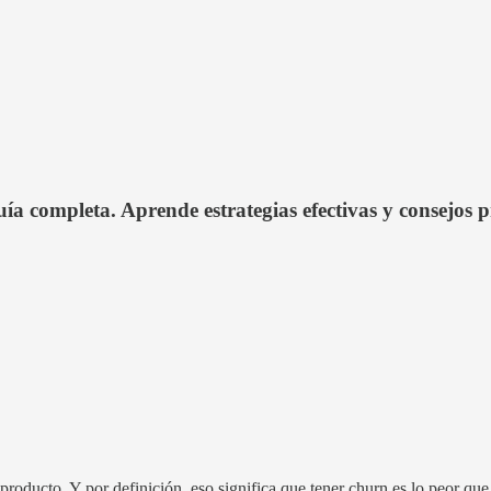
a completa. Aprende estrategias efectivas y consejos pr
producto. Y por definición, eso significa que tener churn es lo peor qu