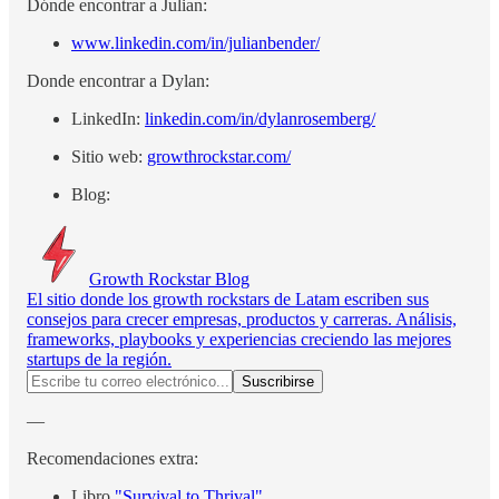
Dónde encontrar a Julian:
www.linkedin.com/in/julianbender/
Donde encontrar a Dylan:
LinkedIn:
linkedin.com/in/dylanrosemberg/
Sitio web:
growthrockstar.com/
Blog:
Growth Rockstar Blog
El sitio donde los growth rockstars de Latam escriben sus
consejos para crecer empresas, productos y carreras. Análisis,
frameworks, playbooks y experiencias creciendo las mejores
startups de la región.
—
Recomendaciones extra:
Libro
"Survival to Thrival"