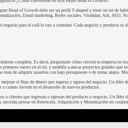
egunta es ¿Cómo convertirse en el/la mejor Head of Growth?
 gran Head of Growth debe ser un perfil T-shaped y tener un set de ha
omatización, Email marketing, Redes sociales, Viralidad, Ads, SEO,
egocio para el cuál lo van a contratar. Cada negocio y producto es disti
ecimiento completa. Es decir, preguntarte cómo crecerá tu empresa en 
rimeros meses en el rol, y también a atacar proyectos grandes que sea
no trata de adquirir usuarios con bajo presupuesto o de tomar atajos. M
 mejorar el flujo de dinero que ingresa y egresa del negocio. Un líder 
r o cuánto invertir en el desarrollo de nuevos productos.
os o clientes que ingresan o egresan del producto o negocio. Un líder d
, necesita pensar en Retención, Adquisición y Monetización en conjunt