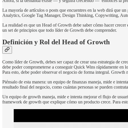
Ahora, si la demanda existe — y seguirá creciendo — entonces la pr
La mayoría de artículos o posts que encuentres en la web dirá que un
Analytics, Google Tag Manager, Design Thinking, Copywriting, Aut
La realidad es que un Head of Growth debe saber cómo hacer crecer el n
un set de principios que todo líder de Growth debe comprender.
Definición y Rol del Head of Growth
Como líder de Growth, debes ser capaz de crear una estrategia de cr
debe poder comprometerse a conseguir Quick Wins rápidamente en los p
Para esto, debe poder observar el negocio de forma integral. Growth 
Piénsalo de esta manera: un equipo de finanzas maneja, mide e intenta
resultado final del negocio, como cuántas personas se pueden contrata
Un equipo de growth maneja, mide e intenta mejorar el flujo de usuari
framework de growth que explique cómo un producto crece. Para esto