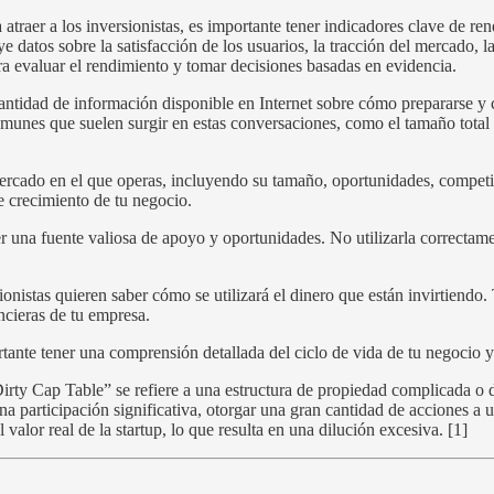
 atraer a los inversionistas, es importante tener indicadores clave de re
 datos sobre la satisfacción de los usuarios, la tracción del mercado, l
ra evaluar el rendimiento y tomar decisiones basadas en evidencia.
antidad de información disponible en Internet sobre cómo prepararse y 
omunes que suelen surgir en estas conversaciones, como el tamaño tota
rcado en el que operas, incluyendo su tamaño, oportunidades, competi
de crecimiento de tu negocio.
r una fuente valiosa de apoyo y oportunidades. No utilizarla correcta
ionistas quieren saber cómo se utilizará el dinero que están invirtiendo
ncieras de tu empresa.
ante tener una comprensión detallada del ciclo de vida de tu negocio y 
rty Cap Table” se refiere a una estructura de propiedad complicada o 
participación significativa, otorgar una gran cantidad de acciones a un 
valor real de la startup, lo que resulta en una dilución excesiva. [1]