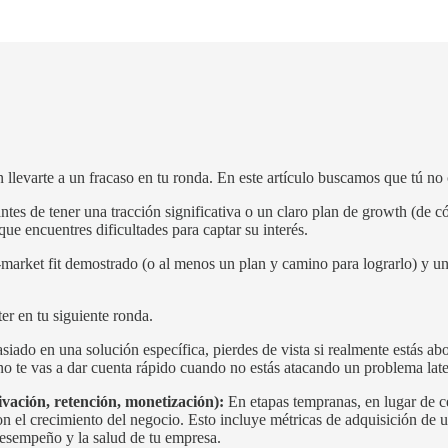
 llevarte a un fracaso en tu ronda. En este artículo buscamos que tú no 
o antes de tener una tracción significativa o un claro plan de growth (d
ue encuentres dificultades para captar su interés.
t-market fit demostrado (o al menos un plan y camino para lograrlo) y u
r en tu siguiente ronda.
siado en una solución específica, pierdes de vista si realmente estás a
o te vas a dar cuenta rápido cuando no estás atacando un problema late
ivación, retención, monetización):
En etapas tempranas, en lugar de c
on el crecimiento del negocio. Esto incluye métricas de adquisición de u
desempeño y la salud de tu empresa.