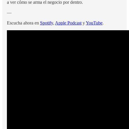
a ver cómo se arma el negocio por dentro.
—
Escucha ahora en
Spotify
,
Apple Podcast
y
YouTube
.