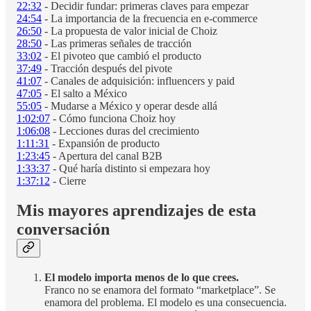
22:32
- Decidir fundar: primeras claves para empezar
24:54
- La importancia de la frecuencia en e-commerce
26:50
- La propuesta de valor inicial de Choiz
28:50
- Las primeras señales de tracción
33:02
- El pivoteo que cambió el producto
37:49
- Tracción después del pivote
41:07
- Canales de adquisición: influencers y paid
47:05
- El salto a México
55:05
- Mudarse a México y operar desde allá
1:02:07
- Cómo funciona Choiz hoy
1:06:08
- Lecciones duras del crecimiento
1:11:31
- Expansión de producto
1:23:45
- Apertura del canal B2B
1:33:37
- Qué haría distinto si empezara hoy
1:37:12
- Cierre
Mis mayores aprendizajes de esta
conversación
El modelo importa menos de lo que crees.
Franco no se enamora del formato “marketplace”. Se
enamora del problema. El modelo es una consecuencia.