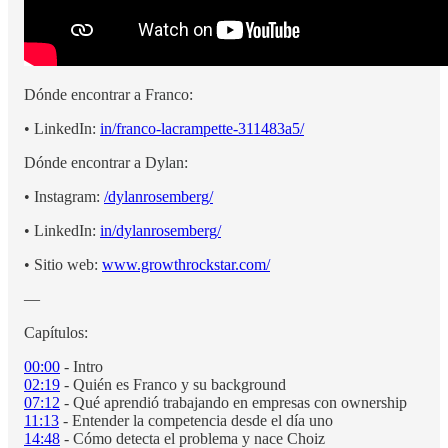
Dónde encontrar a Franco:
• LinkedIn:
in/franco-lacrampette-311483a5/
Dónde encontrar a Dylan:
• Instagram:
/dylanrosemberg/
• LinkedIn:
in/dylanrosemberg/
• Sitio web:
www.growthrockstar.com/
—
Capítulos:
00:00
- Intro
02:19
- Quién es Franco y su background
07:12
- Qué aprendió trabajando en empresas con ownership
11:13
- Entender la competencia desde el día uno
14:48
- Cómo detecta el problema y nace Choiz